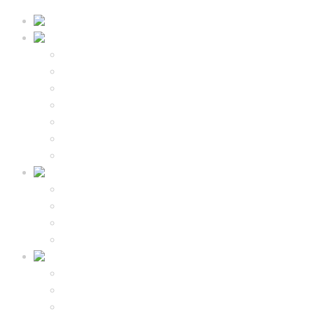
佐贺-纯静日本
饕餮美食
佐贺牛
海鲜
寿司
拉面
风情酒场
其他美食
季节推荐
惬意泡汤
嬉野温泉
武雄温泉
古汤温泉
其他温泉
风光无限
神社寺庙
春樱秋枫夏花冬梅
体验观光