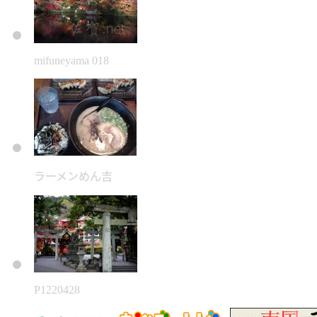
mifuneyama 018
ラーメンめん吉
P1220428