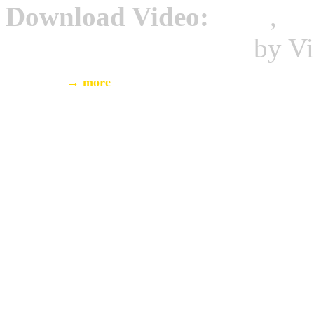
Download Video:
MP4
,
W
HTML5 Video Player
by Vi
→ more