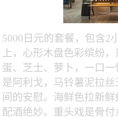
5000日元的套餐，包含
上，心形木盘色彩缤纷，
蛋、芝士、萝卜，一口一
是阿利戈，马铃薯泥拉丝
间的安慰。海鲜色拉新鲜
配酒绝妙。重头戏是骨付