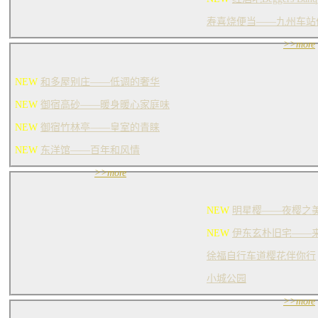
寿喜烧便当——九州车站
>>more
NEW
和多屋别庄——低调的奢华
NEW
御宿高砂——暖身暖心家庭味
NEW
御宿竹林亭——皇室的青睐
NEW
东洋馆——百年和风情
>>more
NEW
明星樱——夜樱之
NEW
伊东玄朴旧宅——
徐福自行车道樱花伴你行
小城公园
>>more