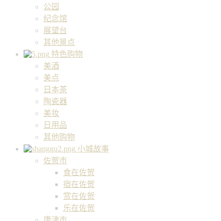
公园
纪念馆
展望台
其他景点
特色购物
美酒
美点
日本茶
陶瓷器
美妆
日用品
其他购物
小城故事
佐贺市
食在佐贺
宿在佐贺
赏在佐贺
乐在佐贺
唐津市