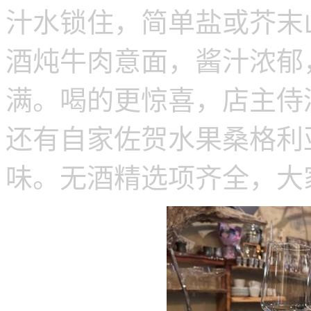
汁水锁住，简单盐或芥末
酒炖牛肉意面，酱汁浓郁
满。喝的更惊喜，店主侍
还有自家佐贺水果桑格利
味。无酒精选项齐全，大