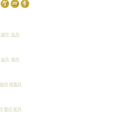
肆月
伍月
柒月
捌月
拾月
拾壹月
月
壹月
貳月