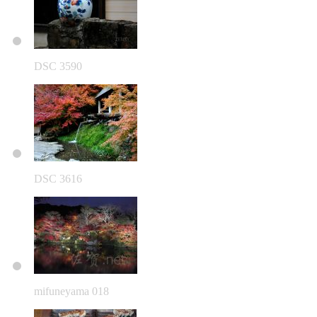
DSC 3590
DSC 3616
mifuneyama 018