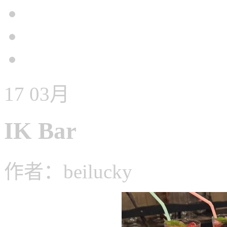
17
03月
IK Bar
作者：beilucky