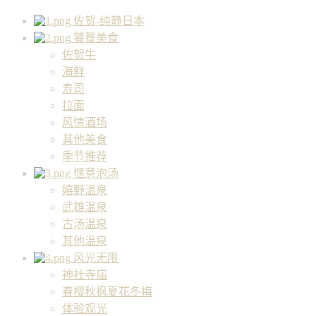
佐贺-纯静日本
饕餮美食
佐贺牛
海鲜
寿司
拉面
风情酒场
其他美食
季节推荐
惬意泡汤
嬉野温泉
武雄温泉
古汤温泉
其他温泉
风光无限
神社寺庙
春樱秋枫夏花冬梅
体验观光