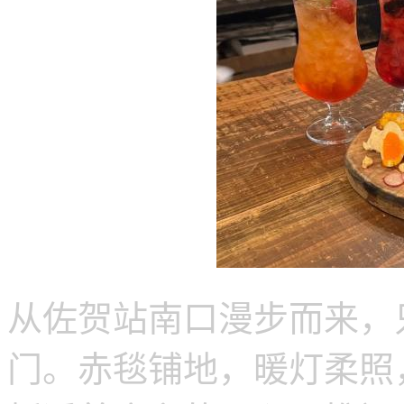
从佐贺站南口漫步而来，只用
门。赤毯铺地，暖灯柔照