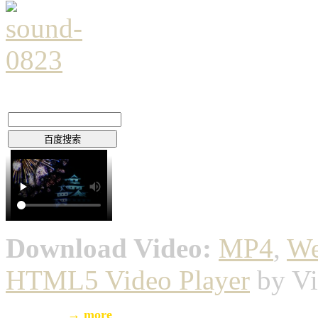
Download Video:
MP4
,
W
HTML5 Video Player
by Vi
→ more