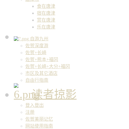
食在唐津
宿在唐津
赏在唐津
乐在唐津
自游九州
佐贺深度游
佐贺+长崎
佐贺+熊本+福冈
佐贺+长崎+大分+福冈
市区及其它酒店
自由行指南
读者掠影
登入登出
注册
佐贺美丽记忆
网站使用指南