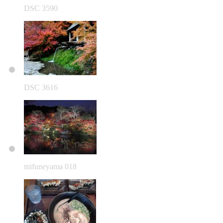
DSC 3590
DSC 3616
mifuneyama 018