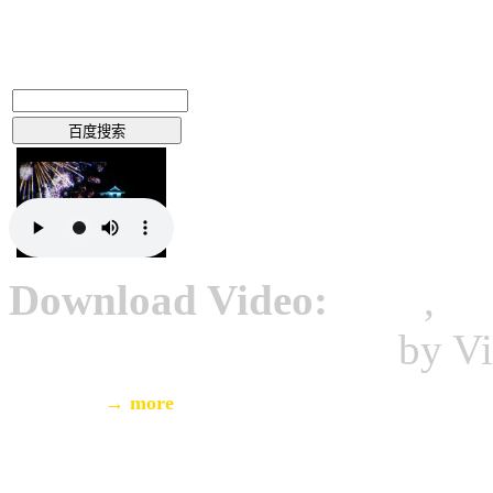
Download Video:
MP4
,
W
HTML5 Video Player
by Vi
→ more