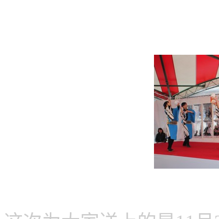
茶碗节&秋季有田陶