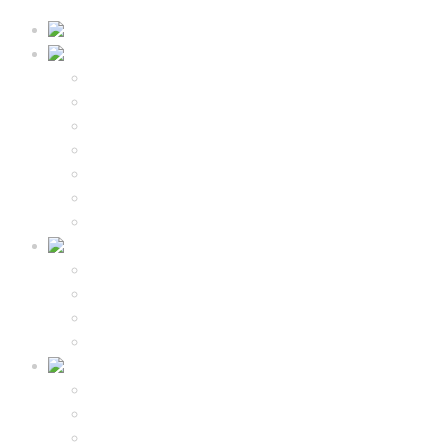
佐贺-纯静日本
饕餮美食
佐贺牛
海鲜
寿司
拉面
风情酒场
其他美食
季节推荐
惬意泡汤
嬉野温泉
武雄温泉
古汤温泉
其他温泉
风光无限
神社寺庙
春樱秋枫夏花冬梅
体验观光