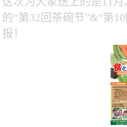
这次为大家送上的是11月
的“第32回茶碗节”&“第
报！