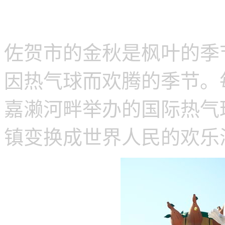
佐贺市的金秋是枫叶的季
因热气球而欢腾的季节。每
嘉濑河畔举办的国际热气
镇变换成世界人民的欢乐