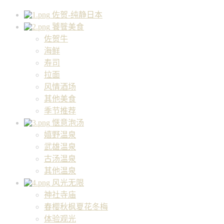
佐贺-纯静日本
饕餮美食
佐贺牛
海鲜
寿司
拉面
风情酒场
其他美食
季节推荐
惬意泡汤
嬉野温泉
武雄温泉
古汤温泉
其他温泉
风光无限
神社寺庙
春樱秋枫夏花冬梅
体验观光