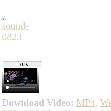
Download Video:
MP4
,
W