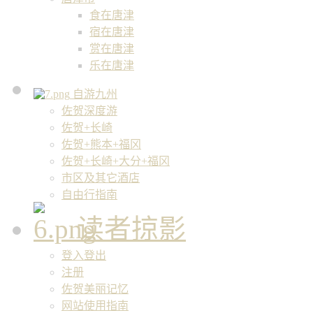
食在唐津
宿在唐津
赏在唐津
乐在唐津
自游九州
佐贺深度游
佐贺+长崎
佐贺+熊本+福冈
佐贺+长崎+大分+福冈
市区及其它酒店
自由行指南
读者掠影
登入登出
注册
佐贺美丽记忆
网站使用指南