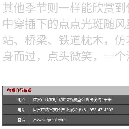
其他季节则一样能欣赏到
中穿插下的点点光斑随风
站、桥梁、铁道枕木，仿
身而过，点头微笑，一个
徐福自行车道
地点
佐贺市诸富町诸富铁桥展望公园出发约4千米
电话
佐贺市诸富支所产业振兴课+81-952-47-4906
官网
www.sagabai.com