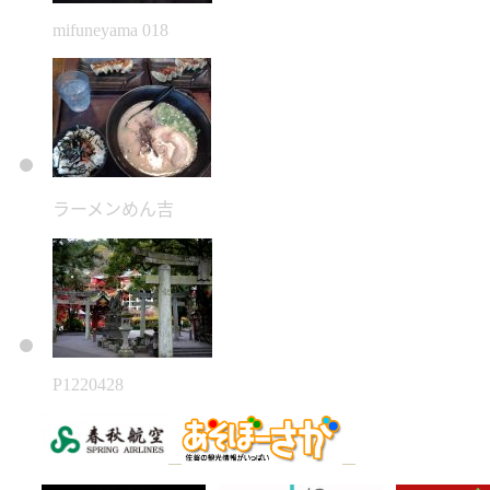
mifuneyama 018
ラーメンめん吉
P1220428