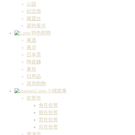
公园
纪念馆
展望台
其他景点
特色购物
美酒
美点
日本茶
陶瓷器
美妆
日用品
其他购物
小城故事
佐贺市
食在佐贺
宿在佐贺
赏在佐贺
乐在佐贺
唐津市