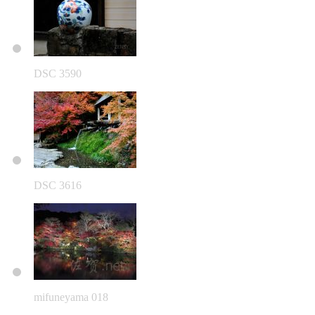
DSC 3590
DSC 3616
mifuneyama 018