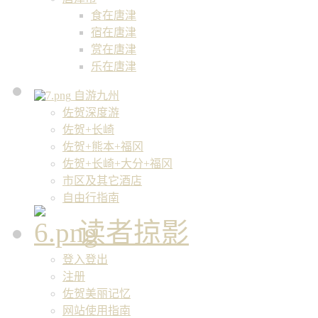
食在唐津
宿在唐津
赏在唐津
乐在唐津
自游九州
佐贺深度游
佐贺+长崎
佐贺+熊本+福冈
佐贺+长崎+大分+福冈
市区及其它酒店
自由行指南
读者掠影
登入登出
注册
佐贺美丽记忆
网站使用指南