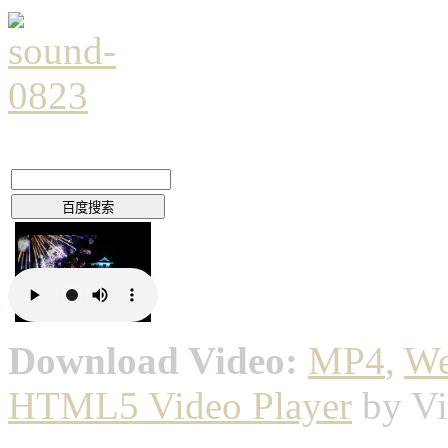
Download Video:
MP4
,
W
HTML5 Video Player
by Vi