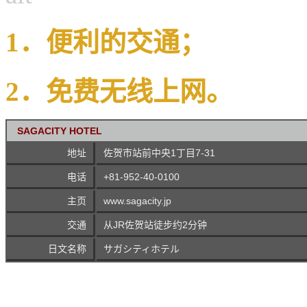
1
．便利的交通；
2
．免费无线上网。
SAGACITY HOTEL
地址
佐贺市站前中央1丁目7-31
电话
+81-952-40-0100
主页
www.sagacity.jp
交通
从JR佐贺站徒步约2分钟
日文名称
サガシティホテル