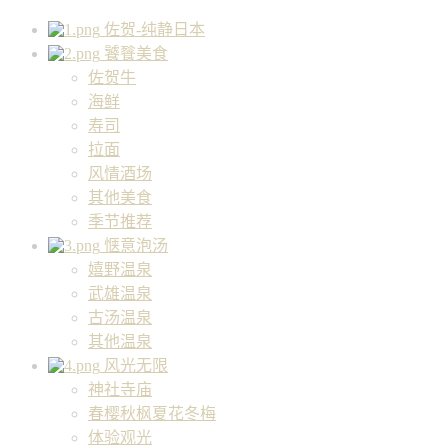
佐贺-纯静日本
饕餮美食
佐贺牛
海鲜
寿司
拉面
风情酒场
其他美食
季节推荐
惬意泡汤
嬉野温泉
武雄温泉
古汤温泉
其他温泉
风光无限
神社寺庙
春樱秋枫夏花冬梅
体验观光