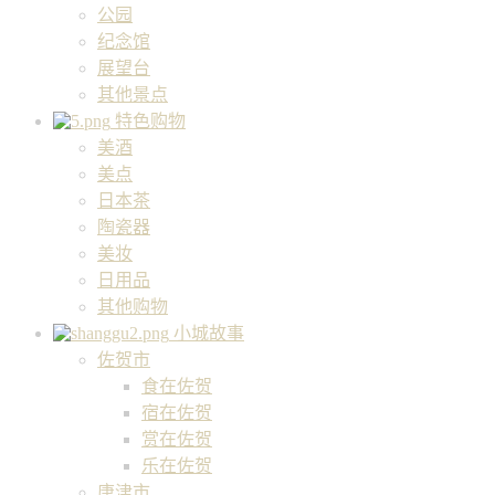
公园
纪念馆
展望台
其他景点
特色购物
美酒
美点
日本茶
陶瓷器
美妆
日用品
其他购物
小城故事
佐贺市
食在佐贺
宿在佐贺
赏在佐贺
乐在佐贺
唐津市