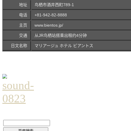
地址
鸟栖市酒井西町789-1
电话
+81-942-82-8888
主页
www.bientos.jp/
交通
从JR鸟栖站搭乘出租约4分钟
日文名称
マリアージュ ホテル ビアントス