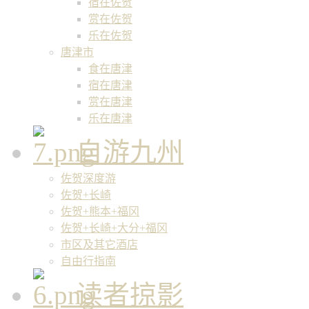
宿在佐贺
赏在佐贺
乐在佐贺
唐津市
食在唐津
宿在唐津
赏在唐津
乐在唐津
自游九州
佐贺深度游
佐贺+长崎
佐贺+熊本+福冈
佐贺+长崎+大分+福冈
市区及其它酒店
自由行指南
读者掠影