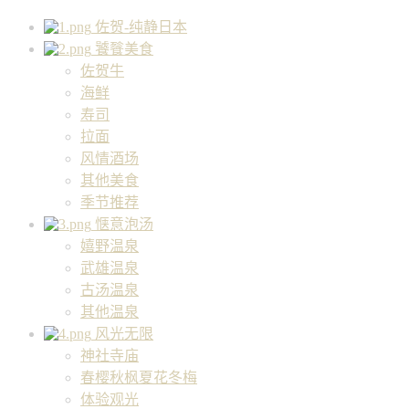
佐贺-纯静日本
饕餮美食
佐贺牛
海鲜
寿司
拉面
风情酒场
其他美食
季节推荐
惬意泡汤
嬉野温泉
武雄温泉
古汤温泉
其他温泉
风光无限
神社寺庙
春樱秋枫夏花冬梅
体验观光