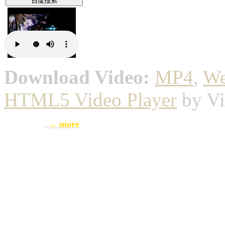
Download Video:
MP4
,
W
HTML5 Video Player
by Vi
→ more