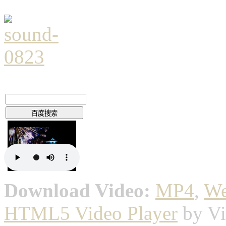
Download Video:
MP4
,
W
HTML5 Video Player
by Vi