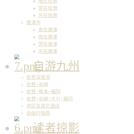
宿在佐贺
赏在佐贺
乐在佐贺
唐津市
食在唐津
宿在唐津
赏在唐津
乐在唐津
自游九州
佐贺深度游
佐贺+长崎
佐贺+熊本+福冈
佐贺+长崎+大分+福冈
市区及其它酒店
自由行指南
读者掠影