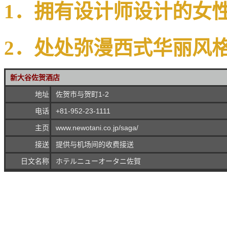
1
．拥有设计师设计的女
2
．处处弥漫西式华丽风
新大谷佐贺酒店
地址
佐贺市与贺町1-2
电话
+81-952-23-1111
主页
www.newotani.co.jp/saga/
接送
提供与机场间的收费接送
日文名称
ホテルニューオータニ佐賀