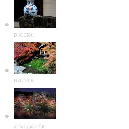
DSC 3590
DSC 3616
mifuneyama 018