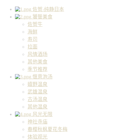
佐贺-纯静日本
饕餮美食
佐贺牛
海鲜
寿司
拉面
风情酒场
其他美食
季节推荐
惬意泡汤
嬉野温泉
武雄温泉
古汤温泉
其他温泉
风光无限
神社寺庙
春樱秋枫夏花冬梅
体验观光