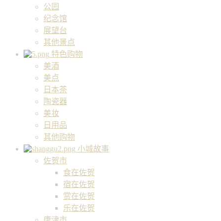
公园
纪念馆
展望台
其他景点
特色购物
美酒
美点
日本茶
陶瓷器
美妆
日用品
其他购物
小城故事
佐贺市
食在佐贺
宿在佐贺
赏在佐贺
乐在佐贺
唐津市