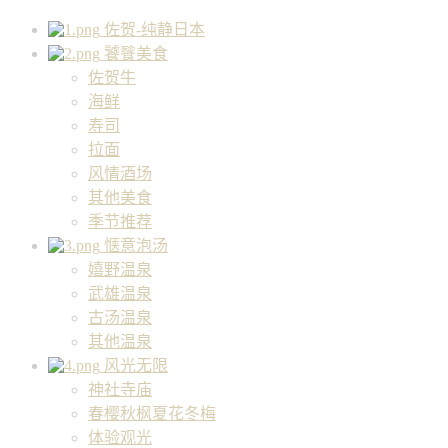
佐贺-纯静日本
饕餮美食
佐贺牛
海鲜
寿司
拉面
风情酒场
其他美食
季节推荐
惬意泡汤
嬉野温泉
武雄温泉
古汤温泉
其他温泉
风光无限
神社寺庙
春樱秋枫夏花冬梅
体验观光