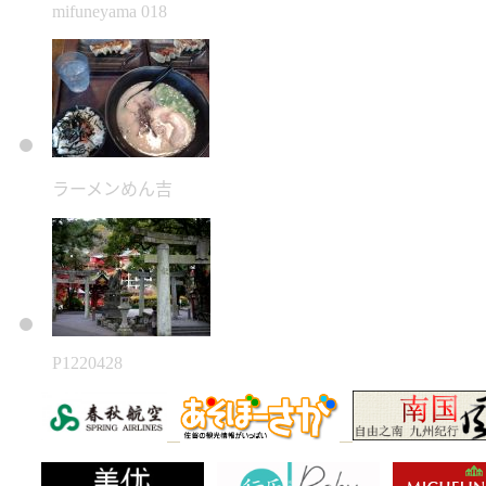
mifuneyama 018
ラーメンめん吉
P1220428