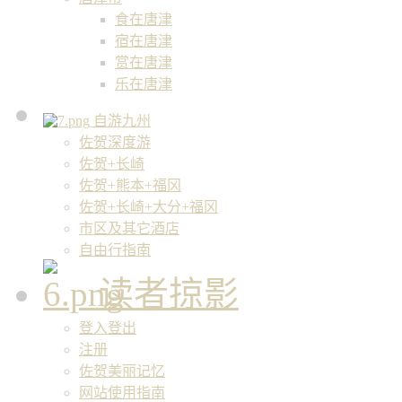
食在唐津
宿在唐津
赏在唐津
乐在唐津
自游九州
佐贺深度游
佐贺+长崎
佐贺+熊本+福冈
佐贺+长崎+大分+福冈
市区及其它酒店
自由行指南
读者掠影
登入登出
注册
佐贺美丽记忆
网站使用指南