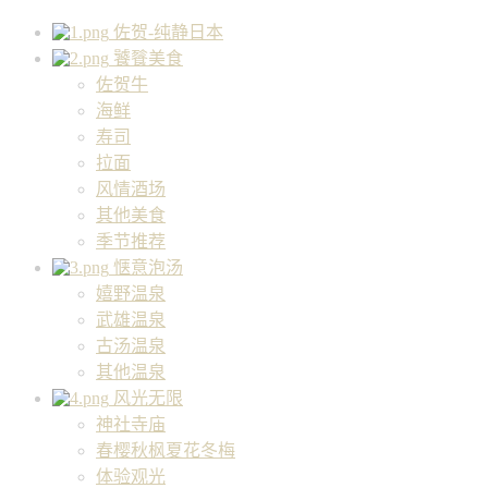
佐贺-纯静日本
饕餮美食
佐贺牛
海鲜
寿司
拉面
风情酒场
其他美食
季节推荐
惬意泡汤
嬉野温泉
武雄温泉
古汤温泉
其他温泉
风光无限
神社寺庙
春樱秋枫夏花冬梅
体验观光