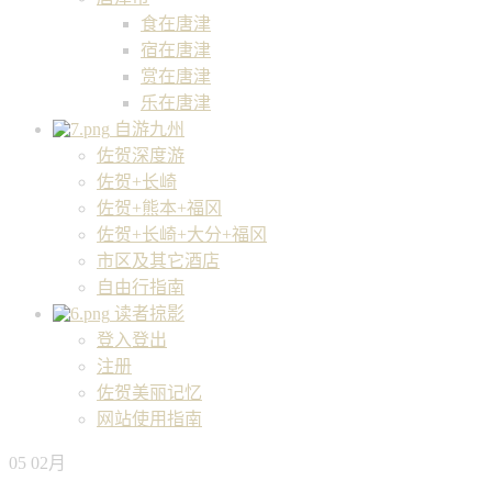
食在唐津
宿在唐津
赏在唐津
乐在唐津
自游九州
佐贺深度游
佐贺+长崎
佐贺+熊本+福冈
佐贺+长崎+大分+福冈
市区及其它酒店
自由行指南
读者掠影
登入登出
注册
佐贺美丽记忆
网站使用指南
05
02月