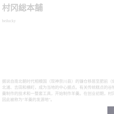
村冈総本舗
beilucky
据说自南北朝时代相模国（现神奈川县）的镰仓移居至肥前（
北浦、吉田和横町，成为当地的中心据点。有关传统糕点的谷物
羹制作的技术和一整套工具，开始制作羊羹。在创业初期，村冈
因此被称为“羊羹的发源地”。