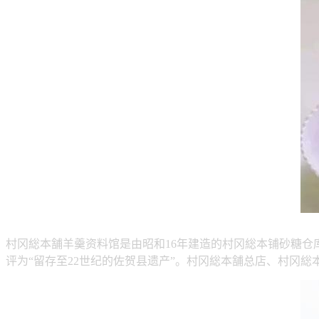
村冈総本舗羊羹资料馆是由昭和16年建造的村冈総本铺砂糖仓库
评为“留存至22世纪的佐贺县遗产”。村冈総本舗总店、村冈総