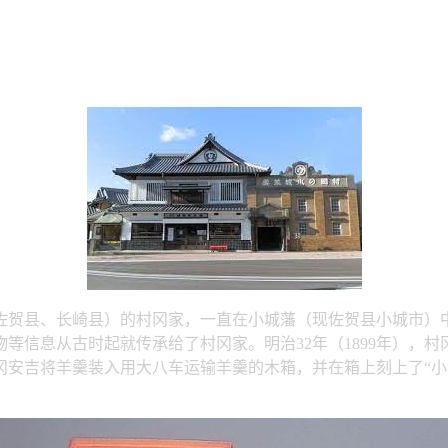
佐贺县、长崎县）的村冈家，一直在小城藩（现佐贺县小城市）
等信息从古时起就传承给了村冈家。明治32年（1899年），
安吉将羊羹装入用大八车运输羊羹的木箱，并在箱上刻上了“小城