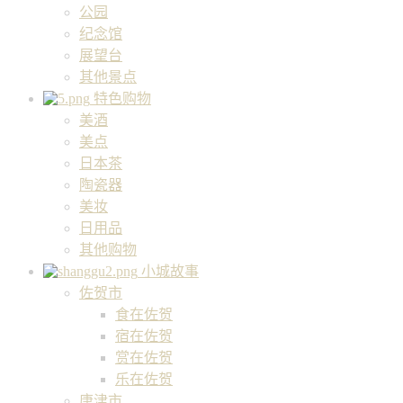
公园
纪念馆
展望台
其他景点
特色购物
美酒
美点
日本茶
陶瓷器
美妆
日用品
其他购物
小城故事
佐贺市
食在佐贺
宿在佐贺
赏在佐贺
乐在佐贺
唐津市