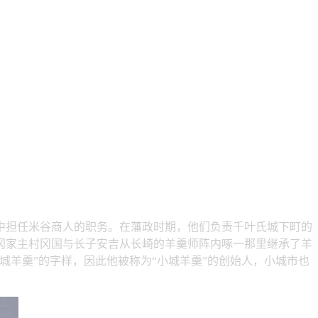
中担任米谷商人的职务。在藩政时期，他们负责千叶氏城下町的
村冈家主村冈国与长子安吉从长崎的羊羹师阵内啄一那里继承了羊
羊羹”的字样，因此他被称为“小城羊羹”的创始人，小城市也