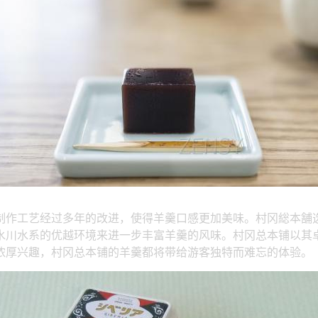
制作工艺经过多年的改进，使得羊羹口感更加美味。村冈総本舗
水川水系的优越环境来进一步丰富羊羹的风味。村冈总本铺以其
浓厚兴趣，村冈总本铺的羊羹都将带给游客独特而难忘的体验。