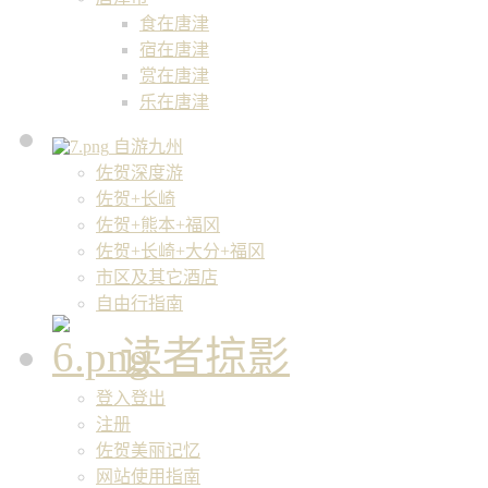
食在唐津
宿在唐津
赏在唐津
乐在唐津
自游九州
佐贺深度游
佐贺+长崎
佐贺+熊本+福冈
佐贺+长崎+大分+福冈
市区及其它酒店
自由行指南
读者掠影
登入登出
注册
佐贺美丽记忆
网站使用指南