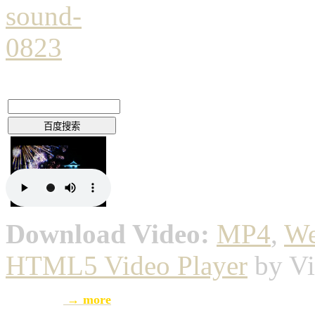
Download Video:
MP4
,
W
HTML5 Video Player
by Vi
→ more