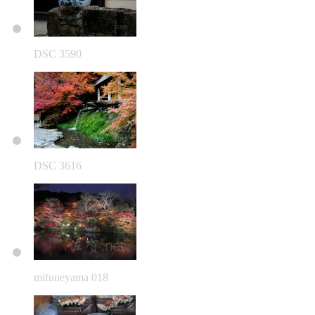
DSC 3590
DSC 3616
mifuneyama 018