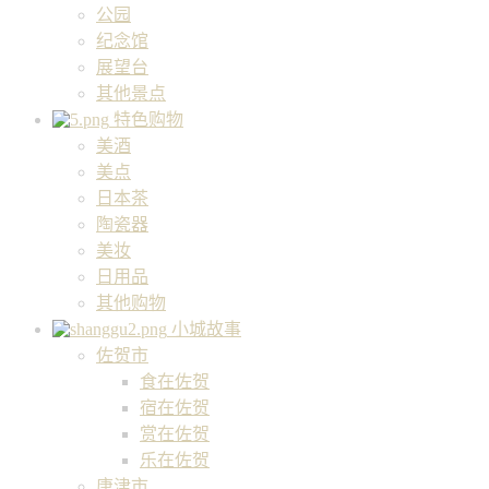
公园
纪念馆
展望台
其他景点
特色购物
美酒
美点
日本茶
陶瓷器
美妆
日用品
其他购物
小城故事
佐贺市
食在佐贺
宿在佐贺
赏在佐贺
乐在佐贺
唐津市