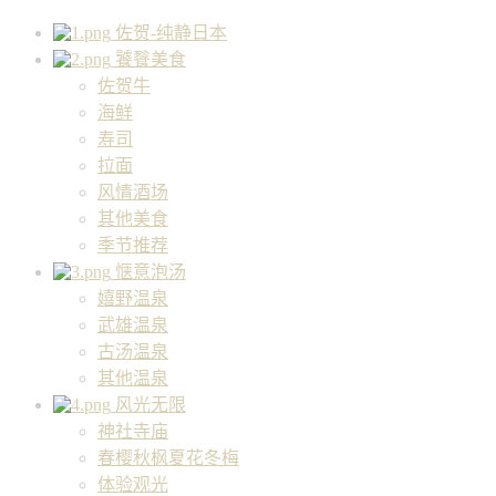
佐贺-纯静日本
饕餮美食
佐贺牛
海鲜
寿司
拉面
风情酒场
其他美食
季节推荐
惬意泡汤
嬉野温泉
武雄温泉
古汤温泉
其他温泉
风光无限
神社寺庙
春樱秋枫夏花冬梅
体验观光