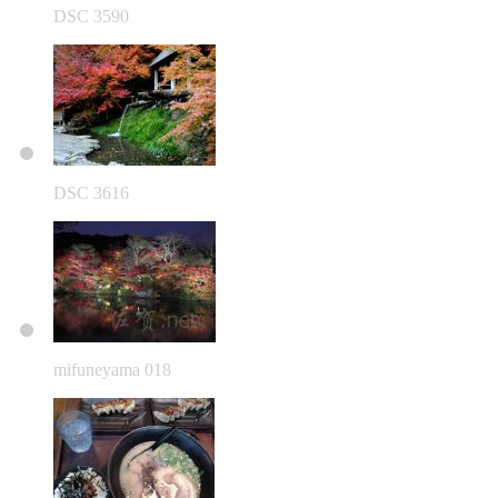
DSC 3590
DSC 3616
mifuneyama 018