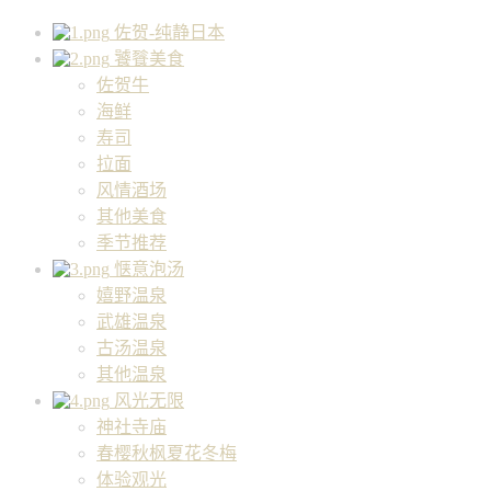
佐贺-纯静日本
饕餮美食
佐贺牛
海鲜
寿司
拉面
风情酒场
其他美食
季节推荐
惬意泡汤
嬉野温泉
武雄温泉
古汤温泉
其他温泉
风光无限
神社寺庙
春樱秋枫夏花冬梅
体验观光