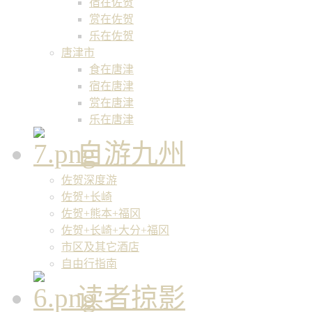
宿在佐贺
赏在佐贺
乐在佐贺
唐津市
食在唐津
宿在唐津
赏在唐津
乐在唐津
自游九州
佐贺深度游
佐贺+长崎
佐贺+熊本+福冈
佐贺+长崎+大分+福冈
市区及其它酒店
自由行指南
读者掠影