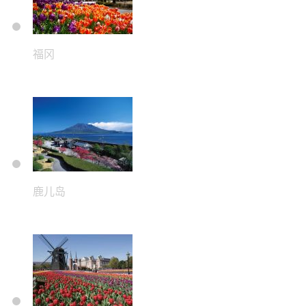
福冈
鹿儿岛