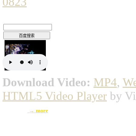
Download Video:
MP4
,
W
HTML5 Video Player
by Vi
→ more